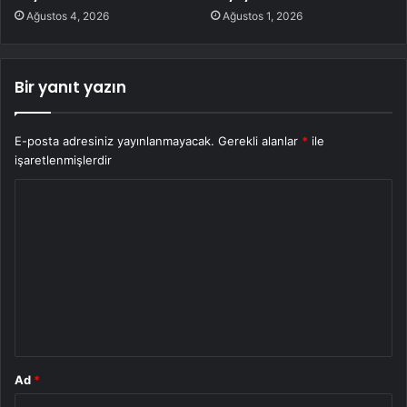
Ağustos 4, 2026
Ağustos 1, 2026
Bir yanıt yazın
E-posta adresiniz yayınlanmayacak.
Gerekli alanlar
*
ile
işaretlenmişlerdir
Y
o
r
u
m
*
Ad
*