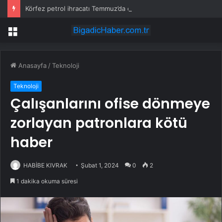
Körfez petrol ihracatı Temmuz’da çatışmalara rağmen sabit kaldı
Menü
Anasayfa
/
Teknoloji
Teknoloji
Çalışanlarını ofise dönmeye
zorlayan patronlara kötü
haber
HABİBE KIVRAK
Şubat 1, 2024
0
2
1 dakika okuma süresi