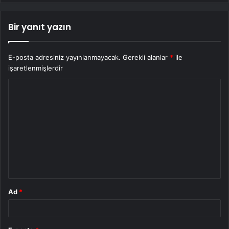
Bir yanıt yazın
E-posta adresiniz yayınlanmayacak.
Gerekli alanlar
*
ile
işaretlenmişlerdir
Y
o
r
u
m
*
Ad
*