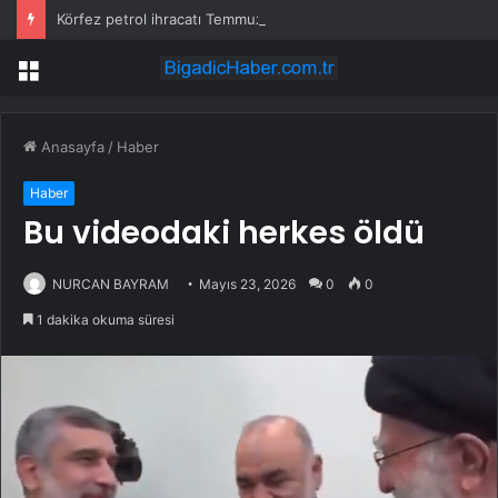
Körfez petrol ihracatı Temmuz’da çatışmalara rağmen sabit kaldı
Menü
Anasayfa
/
Haber
Haber
Bu videodaki herkes öldü
NURCAN BAYRAM
Mayıs 23, 2026
0
0
1 dakika okuma süresi