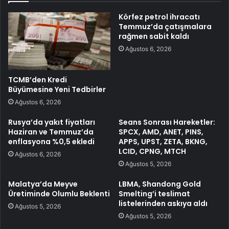
Körfez petrol ihracatı
Temmuz’da çatışmalara
rağmen sabit kaldı
Ağustos 6, 2026
TCMB’den Kredi
Büyümesine Yeni Tedbirler
Ağustos 6, 2026
Rusya’da yakıt fiyatları
Seans Sonrası Hareketler:
Haziran ve Temmuz’da
SPCX, AMD, ANET, PINS,
enflasyona %0,5 ekledi
APPS, UPST, ZETA, BKNG,
LCID, CPNG, MTCH
Ağustos 6, 2026
Ağustos 5, 2026
Malatya’da Meyve
LBMA, Shandong Gold
Üretiminde Olumlu Beklenti
Smelting’i teslimat
listelerinden askıya aldı
Ağustos 5, 2026
Ağustos 5, 2026