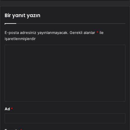
Bir yanıt yazın
E-posta adresiniz yayınlanmayacak.
Gerekli alanlar
*
ile
işaretlenmişlerdir
Y
o
r
u
m
*
Ad
*