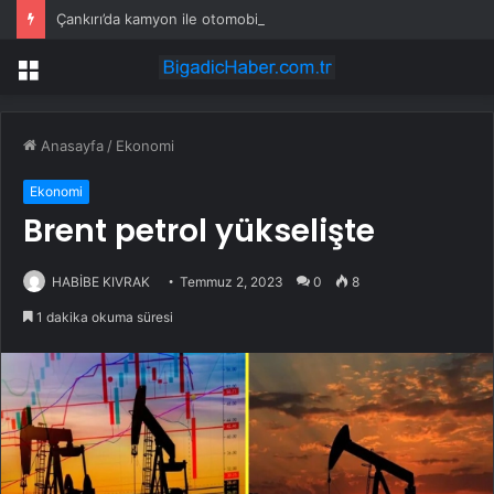
Çankırı’da kamyon ile otomobil çarpıştı! 3 kişi hayatını kaybetti
Menü
Anasayfa
/
Ekonomi
Ekonomi
Brent petrol yükselişte
HABİBE KIVRAK
Temmuz 2, 2023
0
8
1 dakika okuma süresi