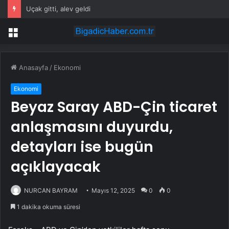
Uçak gitti, alev geldi
Menü
Anasayfa
/
Ekonomi
Ekonomi
Beyaz Saray ABD-Çin ticaret
anlaşmasını duyurdu,
detayları ise bugün
açıklayacak
NURCAN BAYRAM
Mayıs 12, 2025
0
0
1 dakika okuma süresi