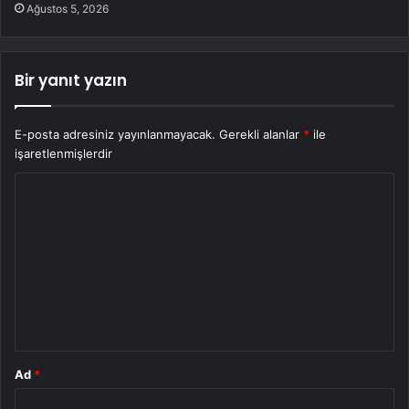
Ağustos 5, 2026
Bir yanıt yazın
E-posta adresiniz yayınlanmayacak.
Gerekli alanlar
*
ile
işaretlenmişlerdir
Y
o
r
u
m
*
Ad
*