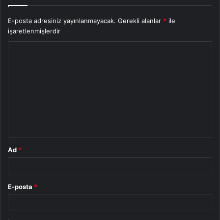
E-posta adresiniz yayınlanmayacak.
Gerekli alanlar
*
ile
işaretlenmişlerdir
Y
o
r
u
m
*
Ad
*
E-posta
*