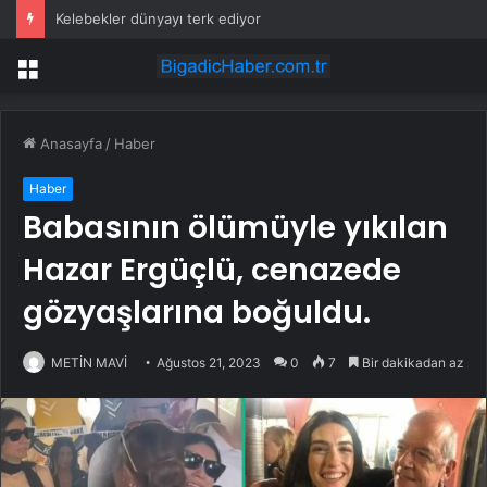
Kelebekler dünyayı terk ediyor
Menü
Anasayfa
/
Haber
Haber
Babasının ölümüyle yıkılan
Hazar Ergüçlü, cenazede
gözyaşlarına boğuldu.
METİN MAVİ
Ağustos 21, 2023
0
7
Bir dakikadan az