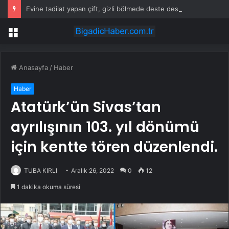
Evine tadilat yapan çift, gizli bölmede deste deste para buldu
Menü
Anasayfa
/
Haber
Haber
Atatürk’ün Sivas’tan
ayrılışının 103. yıl dönümü
için kentte tören düzenlendi.
TUBA KIRLI
Aralık 26, 2022
0
12
1 dakika okuma süresi