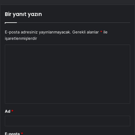
Bir yanıt yazın
E-posta adresiniz yayınlanmayacak.
Gerekli alanlar
*
ile
işaretlenmişlerdir
Y
o
r
u
m
*
Ad
*
E-posta
*