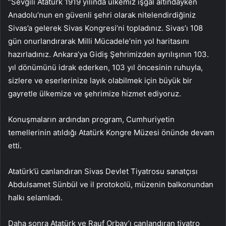
“Sevgili Atatürk 1919 yılında ülkemiz işgal altındayken
Anadolu’nun en güvenli şehri olarak nitelendirdiğiniz
Sivas’a gelerek Sivas Kongresi’ni topladınız. Sivas’ı 108
gün onurlandırarak Milli Mücadele’nin yol haritasını
hazırladınız. Ankara’ya Gidiş Şehrimizden ayrılışının 103.
yıl dönümünü idrak ederken, 103 yıl öncesinin ruhuyla,
sizlere ve eserlerinize layık olabilmek için büyük bir
gayretle ülkemize ve şehrimize hizmet ediyoruz.
Konuşmaların ardından program, Cumhuriyetin
temellerinin atıldığı Atatürk Kongre Müzesi önünde devam
etti.
Atatürk’ü canlandıran Sivas Devlet Tiyatrosu sanatçısı
Abdulsamet Sünbül ve il protokolü, müzenin balkonundan
halkı selamladı.
Daha sonra Atatürk ve Rauf Orbay’ı canlandıran tiyatro