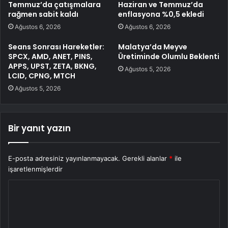
Temmuz’da çatışmalara
Haziran ve Temmuz’da
rağmen sabit kaldı
enflasyona %0,5 ekledi
Ağustos 6, 2026
Ağustos 6, 2026
Seans Sonrası Hareketler:
Malatya’da Meyve
SPCX, AMD, ANET, PINS,
Üretiminde Olumlu Beklenti
APPS, UPST, ZETA, BKNG,
Ağustos 5, 2026
LCID, CPNG, MTCH
Ağustos 5, 2026
Bir yanıt yazın
E-posta adresiniz yayınlanmayacak.
Gerekli alanlar
*
ile
işaretlenmişlerdir
Y
o
r