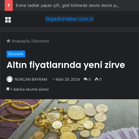
Evine tadilat yapan çift, gizli bölmede deste deste para buldu
Menü
Anasayfa
/
Ekonomi
Ekonomi
Altın fiyatlarında yeni zirve
NURCAN BAYRAM
Mart 29, 2024
0
0
1 dakika okuma süresi