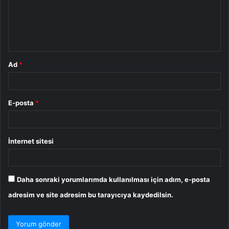
u
m
*
Ad
*
E-posta
*
İnternet sitesi
Daha sonraki yorumlarımda kullanılması için adım, e-posta
adresim ve site adresim bu tarayıcıya kaydedilsin.