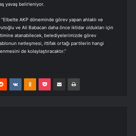
aş yavaş belirleniyor.
 “Elbette AKP döneminde görev yapan ahlaklı ve
vutoğlu ve Ali Babacan daha önce iktidar oldukları için
timine atanabilecek, belediyelerimizde görev
 tablonun netleşmesi, ittifak ortağı partilerin hangi
lenmesini de kolaylaştıracaktır.”
erest
Reddit
VKontakte
Odnoklassniki
Pocket
E-Posta ile paylaş
Yazdır