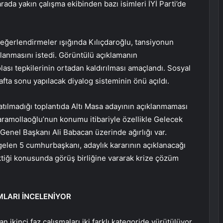
arada yakın çalışma ekibinden bazı isimleri İYİ Parti’de
değerlendirmeler ışığında Kılıçdaroğlu, tansiyonun
lanmasını istedi. Görüntülü açıklamanın
lası tepkilerinin ortadan kaldırılması amaçlandı. Sosyal
ta sonu yapılacak diyalog sisteminin önü açıldı.
tılmadığı toplantıda Altı Masa adayının açıklanmaması
aramollaoğlu’nun konumu itibariyle özellikle Gelecek
Genel Başkanı Ali Babacan üzerinde ağırlığı var.
elen 5 cumhurbaşkanı, adaylık kararının açıklanacağı
ktiği konusunda görüş birliğine vararak krize çözüm
MLARI İNCELENİYOR
an ikinci faz çalışmaları iki farklı kategoride yürütülüyor.