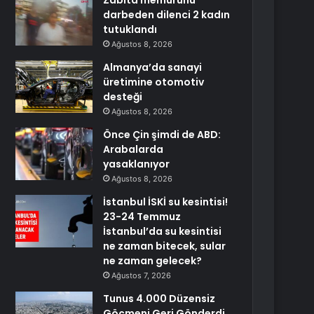
Zabıta memurunu
darbeden dilenci 2 kadın
tutuklandı
Ağustos 8, 2026
Almanya’da sanayi
üretimine otomotiv
desteği
Ağustos 8, 2026
Önce Çin şimdi de ABD:
Arabalarda
yasaklanıyor
Ağustos 8, 2026
İstanbul İSKİ su kesintisi!
23-24 Temmuz
İstanbul’da su kesintisi
ne zaman bitecek, sular
ne zaman gelecek?
Ağustos 7, 2026
Tunus 4.000 Düzensiz
Göçmeni Geri Gönderdi