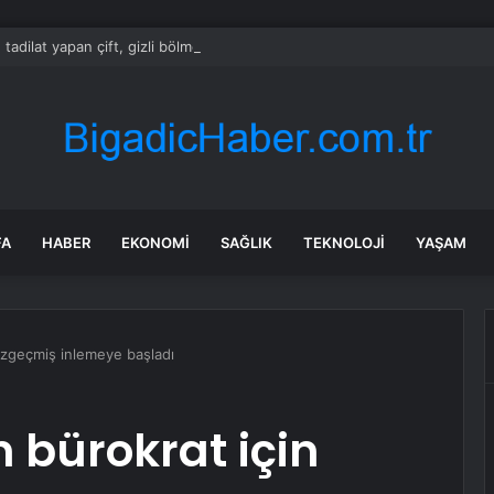
 tadilat yapan çift, gizli bölmede deste deste para buldu
FA
HABER
EKONOMI
SAĞLIK
TEKNOLOJI
YAŞAM
 özgeçmiş inlemeye başladı
n bürokrat için