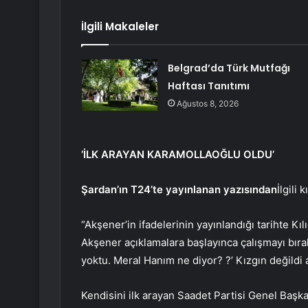
İlgili Makaleler
Belgrad’da Türk Mutfağı
Haftası Tanıtımı
Ağustos 8, 2026
‘İLK ARAYAN KARAMOLLAOĞLU OLDU’
Şardan’ın T24’te yayınlanan yazısından
İlgili 
“Akşener’in ifadelerinin yayınlandığı tarihte Kı
Akşener açıklamalara başlayınca çalışmayı bırakı
yoktu. Meral Hanım ne diyor? ?’ Kızgın değild
Kendisini ilk arayan Saadet Partisi Genel Başk