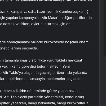
zi iki kampanya daha hazırlıyor. İlk Cumhurbaşkanlığı
için yapılan kampanyalar. Altı Masa’nın diğer partileri de
destek verirken, oylarını artırmak için de
aferle sonuçlanması halinde bürokraside boşalan önemli
eticilerinin seçimidir.
nin tamamlanmasıyla birlikte yürürlükteki mevzuat
e yakın kamu görevlisi bulunmaktadır. Yeni
e Altı Tablo’ya ulaşan özgeçmişler üzerinde yukarıda
arın belirlenmesi amacıyla incelemeler başlatıldı.
da, mevcut iktidar döneminde görev yapan bazı üst
. Altı Tablo’daki partilerin yönetimleri, kendi bakış
spitler yaparken, hangi bakanlıkta, hangi bürokratlarla