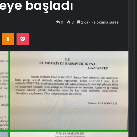
eye başladı
0
8
2 dakika okuma süresi
VKontakte
Odnoklassniki
Pocket