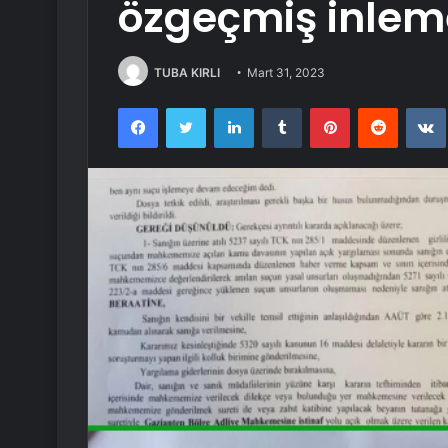
özgeçmiş inlem
TUBA KIRLI
Mart 31, 2023
Facebook
Twitter
LinkedIn
Tumblr
Pinterest
Reddit