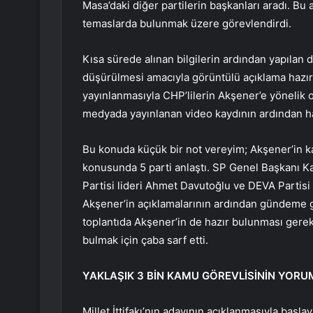
Masa’daki diğer partilerin başkanları aradı. Bu 
temaslarda bulunmak üzere görevlendirdi.
Kısa sürede alınan bilgilerin ardından yapılan 
düşürülmesi amacıyla görüntülü açıklama hazır
yayınlanmasıyla CHP’lilerin Akşener’e yönelik o
medyada yayınlanan video kaydının ardından haf
Bu konuda küçük bir not vereyim; Akşener’in ka
konusunda 5 parti anlaştı. SP Genel Başkanı K
Partisi lideri Ahmet Davutoğlu ve DEVA Partisi 
Akşener’in açıklamalarının ardından gündeme g
toplantıda Akşener’in de hazır bulunması gere
bulmak için çaba sarf etti.
YAKLAŞIK 3 BİN KAMU GÖREVLİSİNİN YORU
Millet İttifakı’nın adayının açıklanmasıyla başlay