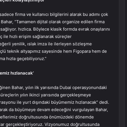
adece firma ve kullanıcı bilgilerini alarak bu adımı çok
 Bahar, “Tamamen dijital olarak organize edilen firma
i sağlıyor. hızlıca. Böylece klasik formda evrak onaylarını
 ile hızlı erişim sağlanarak süreçler
eğerli yenilik, ıslak imza ile ilerleyen sözleşme
. Güçlü teknik altyapımız sayesinde hem Figopara hem de
ma hızla geçebiliyoruz.”
emiz hızlanacak’
eğinen Bahar, yılın ilk yarısında Dubai operasyonundaki
süreçlerin yılın ikinci yarısında gerçekleşmeye
rasyonu ile yurt dışındaki büyümemiz hızlanacak” dedi.
olarak da büyümeye devam edeceğini vurgulayan Bahar,
 hedeflerimiz doğrultusunda önümüzdeki dönemde
malar gerçekleştiriyoruz. Vizyonumuz doğrultusunda