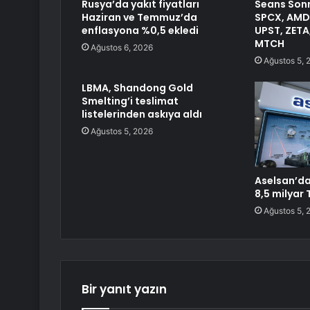
Rusya’da yakıt fiyatları
Seans Sonr
Haziran ve Temmuz’da
SPCX, AMD,
enflasyona %0,5 ekledi
UPST, ZETA
MTCH
Ağustos 6, 2026
Ağustos 5, 
LBMA, Shandong Gold
Smelting’i teslimat
listelerinden askıya aldı
Ağustos 5, 2026
Aselsan’da
8,5 milyar 
Ağustos 5, 
Bir yanıt yazın