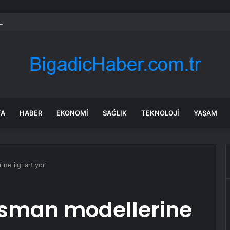
busu yaşıyor: Yüzbinlerce kişi kaçıyor alevler kovalıyor
FA
HABER
EKONOMI
SAĞLIK
TEKNOLOJI
YAŞAM
ne ilgi artıyor’
ansman modellerine