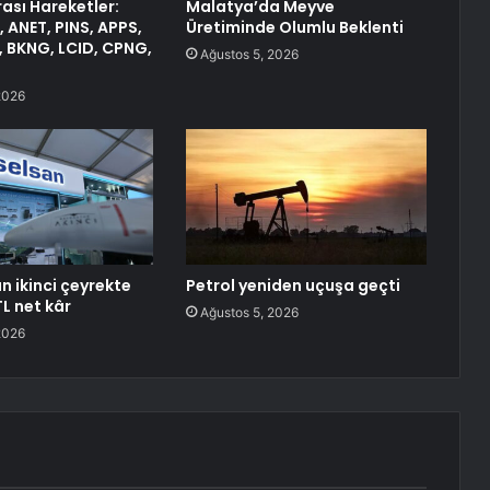
ası Hareketler:
Malatya’da Meyve
 ANET, PINS, APPS,
Üretiminde Olumlu Beklenti
, BKNG, LCID, CPNG,
Ağustos 5, 2026
2026
n ikinci çeyrekte
Petrol yeniden uçuşa geçti
TL net kâr
Ağustos 5, 2026
2026