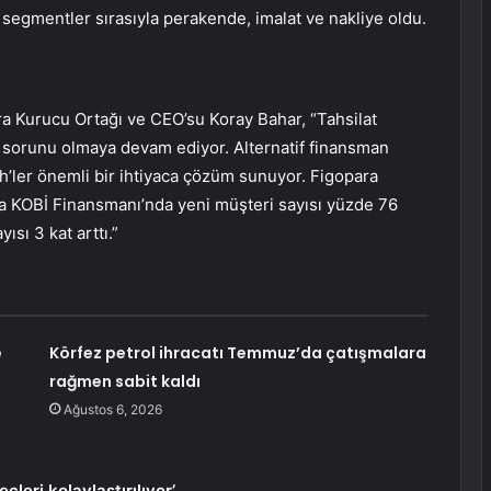
segmentler sırasıyla perakende, imalat ve nakliye oldu.
opara Kurucu Ortağı ve CEO’su Koray Bahar, “Tahsilat
l sorunu olmaya devam ediyor. Alternatif finansman
’ler önemli bir ihtiyaca çözüm sunuyor. Figopara
nda KOBİ Finansmanı’nda yeni müşteri sayısı yüzde 76
ısı 3 kat arttı.”
e
Körfez petrol ihracatı Temmuz’da çatışmalara
rağmen sabit kaldı
Ağustos 6, 2026
çleri kolaylaştırılıyor’