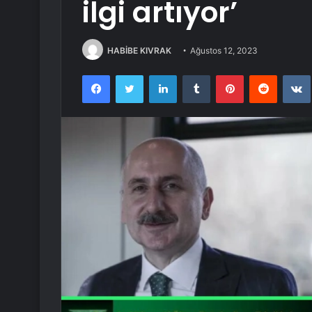
ilgi artıyor’
HABİBE KIVRAK
Ağustos 12, 2023
Facebook
Twitter
LinkedIn
Tumblr
Pinterest
Reddit