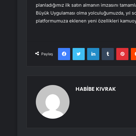
planladığımız ilk satın almanın imzasını tamaml
Büyük Uygulaması olma yolculuğumuzda, yıl son
platformumuza eklenen yeni özellikleri kamuoyu
Facebook
Twitter
LinkedIn
Tumblr
Pint
Paylaş
HABİBE KIVRAK