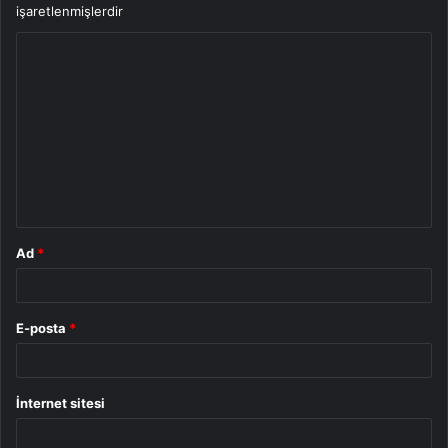
işaretlenmişlerdir
Y
o
r
u
m
*
Ad
*
E-posta
*
İnternet sitesi