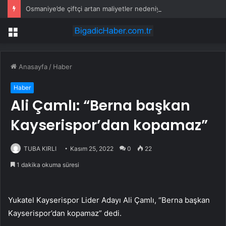
Osmaniye’de çiftçi artan maliyetler nedeniyle tarlasını boş bıraktı
Menü
Anasayfa
/
Haber
Haber
Ali Çamlı: “Berna başkan
Kayserispor’dan kopamaz”
TUBA KIRLI
Kasım 25, 2022
0
22
1 dakika okuma süresi
Yukatel Kayserispor Lider Adayı Ali Çamlı, “Berna başkan
Kayserispor’dan kopamaz” dedi.