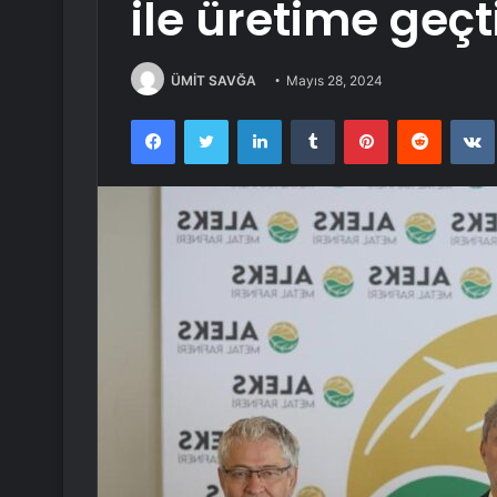
ile üretime geçt
ÜMİT SAVĞA
Mayıs 28, 2024
Facebook
Twitter
LinkedIn
Tumblr
Pinterest
Reddit