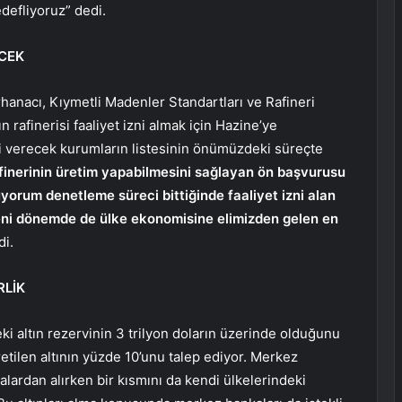
defliyoruz” dedi.
CEK
rhanacı, Kıymetli Madenler Standartları ve Rafineri
n rafinerisi faaliyet izni almak için Hazine’ye
eti verecek kurumların listesinin önümüzdeki süreçte
afinerinin üretim yapabilmesini sağlayan ön başvurusu
uyorum denetleme süreci bittiğinde faaliyet izni alan
 Yeni dönemde de ülke ekonomisine elimizden gelen en
i.
RLİK
i altın rezervinin 3 trilyon doların üzerinde olduğunu
retilen altının yüzde 10’unu talep ediyor. Merkez
salardan alırken bir kısmını da kendi ülkelerindeki