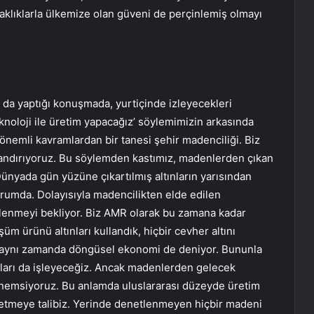
aklıklarla ülkemize olan güveni de perçinlemiş olmayı
 da yaptığı konuşmada, yurtiçinde izleyecekleri
teknoloji ile üretim yapacağız’ söylemimizin arkasında
önemli kavramlardan bir tanesi şehir madenciliği. Biz
adlandırıyoruz. Bu söylemden kastımız, madenlerden çıkan
. Dünyada gün yüzüne çıkartılmış altınların yarısından
urumda. Dolayısıyla madencilikten elde edilen
k işlenmeyi bekliyor. Biz AMR olarak bu zamana kadar
m ürünü altınları kullandık, hiçbir cevher altını
una aynı zamanda döngüsel ekonomi de deniyor. Bununla
ları da işleyeceğiz. Ancak madenlerden gelecek
 önemsiyoruz. Bu anlamda uluslararası düzeyde üretim
üretmeye talibiz. Yerinde denetlenmeyen hiçbir madeni