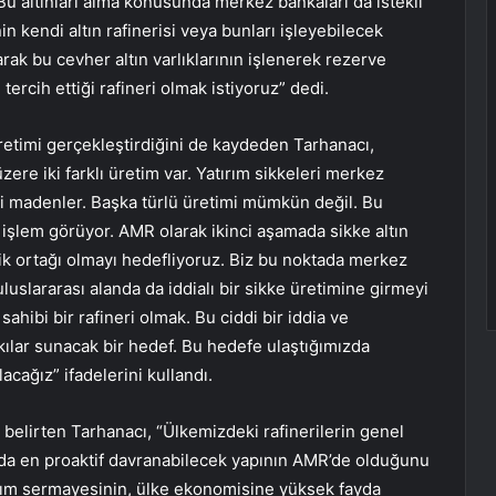
Bu altınları alma konusunda merkez bankaları da istekli
n kendi altın rafinerisi veya bunları işleyebilecek
rak bu cevher altın varlıklarının işlenerek rezerve
rcih ettiği rafineri olmak istiyoruz” dedi.
retimi gerçekleştirdiğini de kaydeden Tarhanacı,
ere iki farklı üretim var. Yatırım sikkeleri merkez
tli madenler. Başka türlü üretimi mümkün değil. Bu
 işlem görüyor. AMR olarak ikinci aşamada sikke altın
ik ortağı olmayı hedefliyoruz. Biz bu noktada merkez
uluslararası alanda da iddialı bir sikke üretimine girmeyi
ahibi bir rafineri olmak. Bu ciddi bir iddia ve
ılar sunacak bir hedef. Bu hedefe ulaştığımızda
acağız” ifadelerini kullandı.
 belirten Tarhanacı, “Ülkemizdeki rafinerilerin genel
nda en proaktif davranabilecek yapının AMR’de olduğunu
ım sermayesinin, ülke ekonomisine yüksek fayda