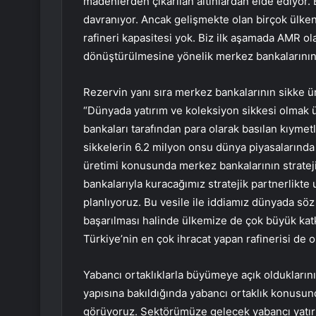
madenlerden çıkarılan altınlardan elde ediyor. 
davranıyor. Ancak gelişmekte olan birçok ülkeni
rafineri kapasitesi yok. Biz ilk aşamada AMR ola
dönüştürülmesine yönelik merkez bankalarının te
Rezervin yanı sıra merkez bankalarının sikke ü
“Dünyada yatırım ve koleksiyon sikkesi olmak üz
bankaları tarafından para olarak basılan kıyme
sikkelerin 6.2 milyon onsu dünya piyasalarında
üretimi konusunda merkez bankalarının stratej
bankalarıyla kuracağımız stratejik partnerlikte 
planlıyoruz. Bu vesile ile iddiamız dünyada söz s
başarılması halinde ülkemize de çok büyük katk
Türkiye’nin en çok ihracat yapan rafinerisi de ol
Yabancı ortaklıklarla büyümeye açık olduklarını
yapısına bakıldığında yabancı ortaklık konusu
görüyoruz. Sektörümüze gelecek yabancı yatır