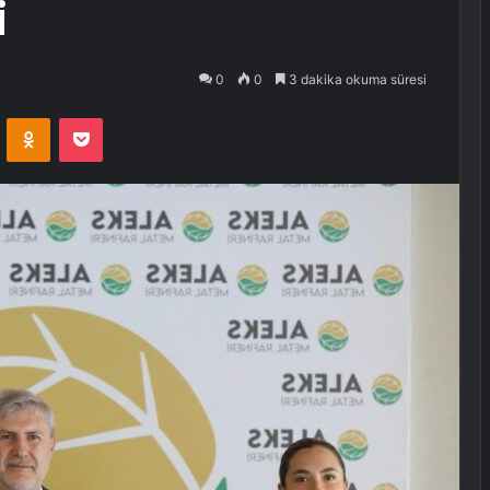
i
0
0
3 dakika okuma süresi
VKontakte
Odnoklassniki
Pocket