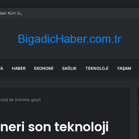
daki Kürt örgütünden “çerçeve yasa” açıklaması
FA
HABER
EKONOMI
SAĞLIK
TEKNOLOJI
YAŞAM
loji ile üretime geçti
neri son teknoloji