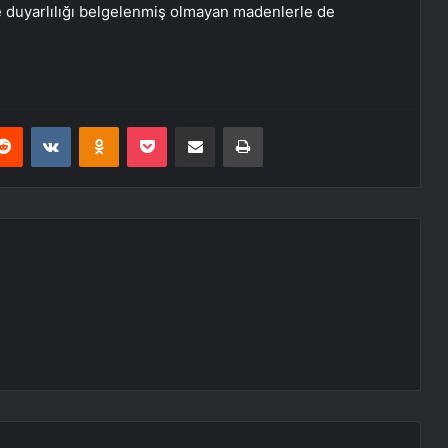
 duyarlılığı belgelenmiş olmayan madenlerle de
erest
Reddit
VKontakte
Odnoklassniki
Pocket
E-Posta ile paylaş
Yazdır