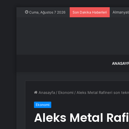
Almanya’
Cuma, Ağustos 7 2026
Son Dakika Haberleri
ANASAY
Anasayfa
/
Ekonomi
/
Aleks Metal Rafineri son tekno
Ekonomi
Aleks Metal Rafi