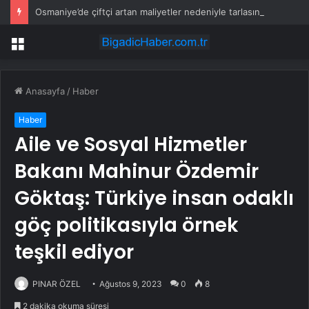
Osmaniye’de çiftçi artan maliyetler nedeniyle tarlasını boş bıraktı
Menü
Anasayfa
/
Haber
Haber
Aile ve Sosyal Hizmetler
Bakanı Mahinur Özdemir
Göktaş: Türkiye insan odaklı
göç politikasıyla örnek
teşkil ediyor
PINAR ÖZEL
Ağustos 9, 2023
0
8
2 dakika okuma süresi