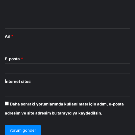
u
m
*
Ad
*
E-posta
*
İnternet sitesi
Daha sonraki yorumlarımda kullanılması için adım, e-posta
adresim ve site adresim bu tarayıcıya kaydedilsin.