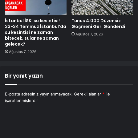
İstanbul İSKİ su kesintisi!
Tunus 4.000 Düzensiz
23-24 Temmuz İstanbul’da
Göçmeni Geri Gönderdi
su kesintisi ne zaman
Ağustos 7, 2026
bitecek, sular ne zaman
gelecek?
Ağustos 7, 2026
Bir yanıt yazın
E-posta adresiniz yayınlanmayacak.
Gerekli alanlar
*
ile
işaretlenmişlerdir
Y
o
r