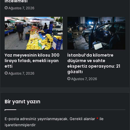
İncelemesi
Ağustos 7, 2026
Yaz meyvesinin kilosu 300
İstanbul’da kilometre
liraya fırladı, emekli isyan
düşürme ve sahte
etti
ekspertiz operasyonu: 21
gözaltı
Ağustos 7, 2026
Ağustos 7, 2026
Bir yanıt yazın
E-posta adresiniz yayınlanmayacak.
Gerekli alanlar
*
ile
işaretlenmişlerdir