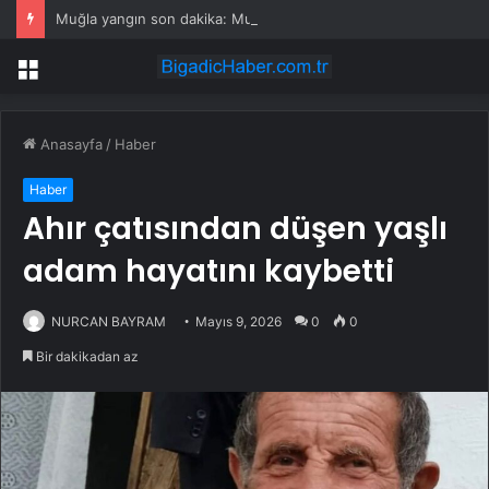
Muğla yangın son dakika: Muğla yangın olayı nedir? Muğla’da yangın mı çıktı, son durum nedir?
Menü
Anasayfa
/
Haber
Haber
Ahır çatısından düşen yaşlı
adam hayatını kaybetti
NURCAN BAYRAM
Mayıs 9, 2026
0
0
Bir dakikadan az