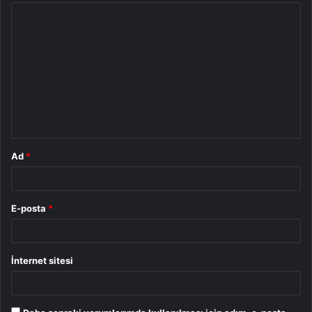
Y
o
r
u
m
*
Ad
*
E-posta
*
İnternet sitesi