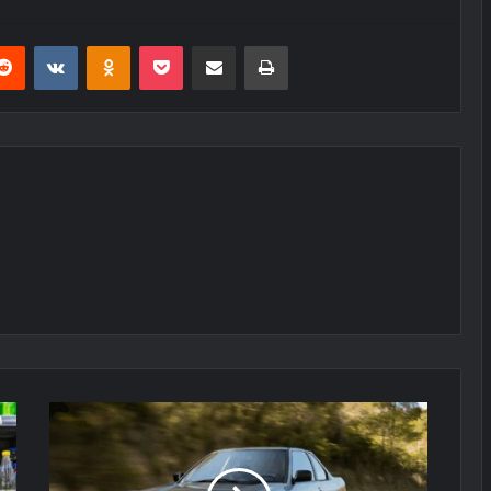
erest
Reddit
VKontakte
Odnoklassniki
Pocket
E-Posta ile paylaş
Yazdır