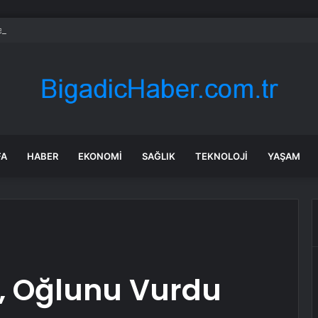
li’de Dilovası Kent Meydanı hızlandı
FA
HABER
EKONOMI
SAĞLIK
TEKNOLOJI
YAŞAM
, Oğlunu Vurdu