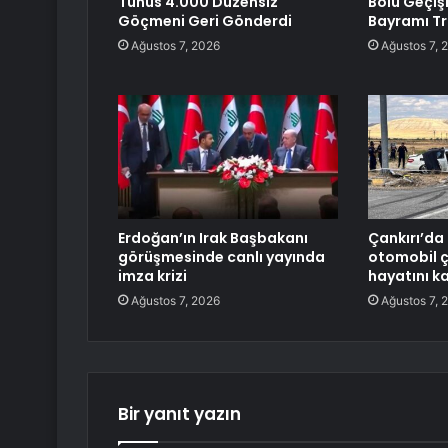
Tunus 4.000 Düzensiz
Bolu Geçiş
Göçmeni Geri Gönderdi
Bayramı Tr
Ağustos 7, 2026
Ağustos 7, 
Erdoğan’ın Irak Başbakanı
Çankırı’da
görüşmesinde canlı yayında
otomobil ça
imza krizi
hayatını k
Ağustos 7, 2026
Ağustos 7, 
Bir yanıt yazın