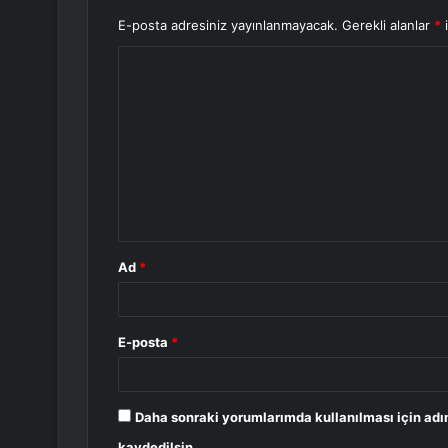
E-posta adresiniz yayınlanmayacak.
Gerekli alanlar
*
i
Y
o
r
u
m
*
Ad
*
E-posta
*
Daha sonraki yorumlarımda kullanılması için adı
kaydedilsin.