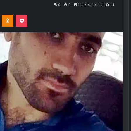
0
0
1 dakika okuma süresi
VKontakte
Odnoklassniki
Pocket