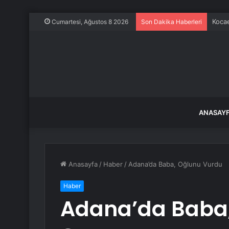
Kocae
Cumartesi, Ağustos 8 2026
Son Dakika Haberleri
ANASAY
Anasayfa
/
Haber
/
Adana’da Baba, Oğlunu Vurdu
Haber
Adana’da Baba