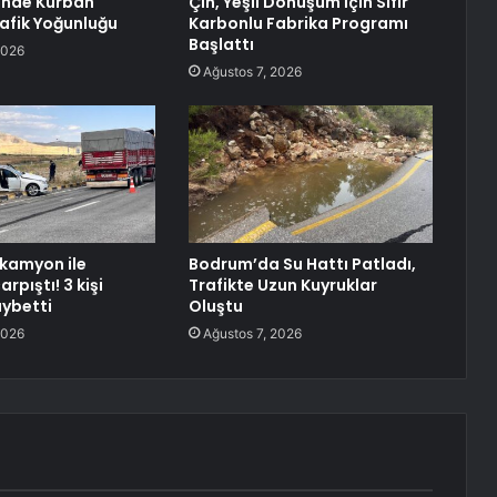
inde Kurban
Çin, Yeşil Dönüşüm İçin Sıfır
afik Yoğunluğu
Karbonlu Fabrika Programı
Başlattı
2026
Ağustos 7, 2026
 kamyon ile
Bodrum’da Su Hattı Patladı,
rpıştı! 3 kişi
Trafikte Uzun Kuyruklar
aybetti
Oluştu
2026
Ağustos 7, 2026