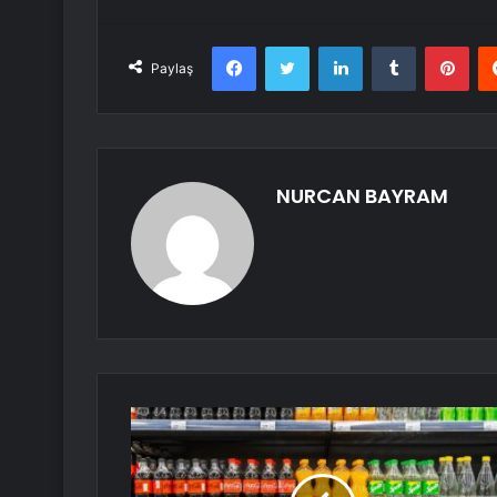
Facebook
Twitter
LinkedIn
Tumblr
Pint
Paylaş
NURCAN BAYRAM