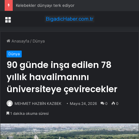
Kelebekler dünyayı terk ediyor
Menü
Anasayfa
/
Dünya
Dünya
90 günde inşa edilen 78
yıllık havalimanını
üniversiteye çevirecekler
MEHMET HAZBİN KAZBEK
Mayıs 24, 2026
0
0
1 dakika okuma süresi