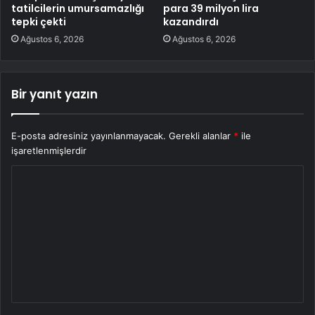
tatilcilerin umursamazlığı
para 39 milyon lira
tepki çekti
kazandırdı
Ağustos 6, 2026
Ağustos 6, 2026
Bir yanıt yazın
E-posta adresiniz yayınlanmayacak.
Gerekli alanlar
*
ile
işaretlenmişlerdir
Y
o
r
u
m
*