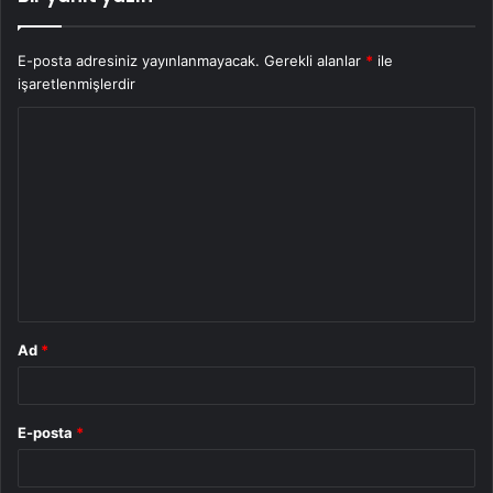
E-posta adresiniz yayınlanmayacak.
Gerekli alanlar
*
ile
işaretlenmişlerdir
Y
o
r
u
m
*
Ad
*
E-posta
*