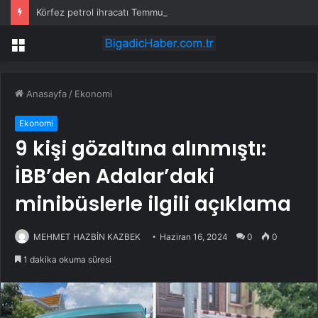
Körfez petrol ihracatı Temmuz’da çatışmalara rağmen sabit kaldı
Menü
Anasayfa
/
Ekonomi
Ekonomi
9 kişi gözaltına alınmıştı:
İBB’den Adalar’daki
minibüslerle ilgili açıklama
MEHMET HAZBİN KAZBEK
Haziran 16, 2024
0
0
1 dakika okuma süresi