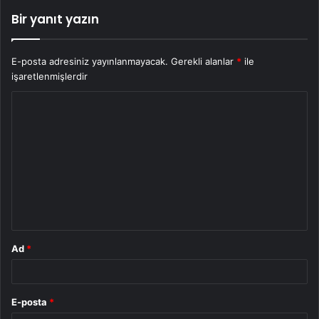
Bir yanıt yazın
E-posta adresiniz yayınlanmayacak.
Gerekli alanlar
*
ile
işaretlenmişlerdir
Y
o
r
u
m
*
Ad
*
E-posta
*