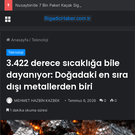
Nusaybin’de 7 Bin Paket Kaçak Sigara Ele Geçirildi
Menü
Anasayfa
/
Teknoloji
Teknoloji
3.422 derece sıcaklığa bile
dayanıyor: Doğadaki en sıra
dışı metallerden biri
MEHMET HAZBİN KAZBEK
Temmuz 6, 2026
0
0
1 dakika okuma süresi