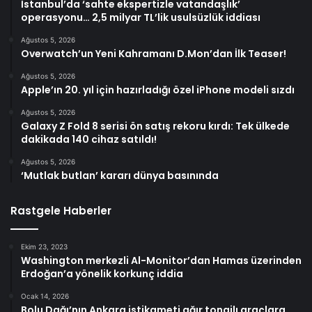
İstanbul’da ‘sahte ekspertizle vatandaşlık’
operasyonu… 2,5 milyar TL’lik usulsüzlük iddiası
Ağustos 5, 2026
Overwatch’un Yeni Kahramanı D.Mon’dan İlk Teaser!
Ağustos 5, 2026
Apple’ın 20. yıl için hazırladığı özel iPhone modeli sızdı
Ağustos 5, 2026
Galaxy Z Fold 8 serisi ön satış rekoru kırdı: Tek ülkede
dakikada 140 cihaz satıldı!
Ağustos 5, 2026
‘Mutlak butlan’ kararı dünya basınında
Rastgele Haberler
Ekim 23, 2023
Washington merkezli Al-Monitor’dan Hamas üzerinden
Erdoğan’a yönelik korkunç iddia
Ocak 14, 2026
Bolu Dağı’nın Ankara istikameti ağır tonajlı araçlara