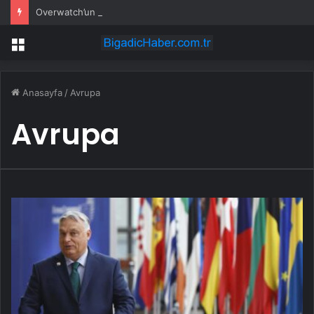
Overwatch’un Yeni Kahramanı D.Mon’dan İlk Teaser!
Menü
Anasayfa
/
Avrupa
Avrupa